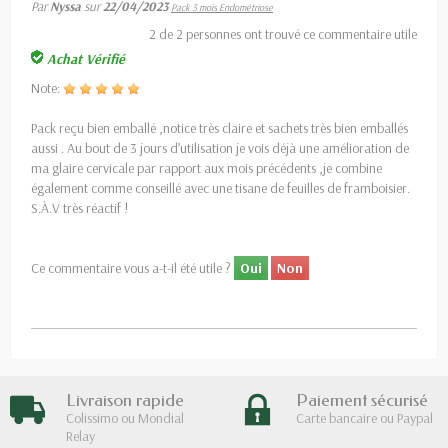
Par
Nyssa
sur
22/04/2023
Pack 3 mois Endométriose
2
de
2
personnes ont trouvé ce commentaire utile
Achat Vérifié
Note:
Pack reçu bien emballé ,notice très claire et sachets très bien emballés
aussi . Au bout de 3 jours d’utilisation je vois déjà une amélioration de
ma glaire cervicale par rapport aux mois précédents ,je combine
également comme conseillé avec une tisane de feuilles de framboisier.
S.À.V très réactif !
Ce commentaire vous a-t-il été utile ?
Oui
Non
Livraison rapide
Paiement sécurisé
Colissimo ou Mondial
Carte bancaire ou Paypal
Relay