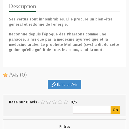
Description
Ses vertus sont innombrables. Elle procure un bien-être
général et redonne de l'énergie.
Reconnue depuis l'époque des Pharaons comme une
panacée, ainsi que par la médecine ayurvédique et la
médecine arabe. Le prophète Mohamad (sws) a dit de cette
graine qu'elle guérit de tous les maux, sauf la mort.
Avis
(0)
Écrire un Avis
Basé sur
0
avis
-
0
/
5
Filtre: